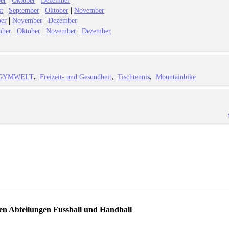
|
|
|
t
September
Oktober
November
|
|
ber
November
Dezember
|
|
|
mber
Oktober
November
Dezember
GYMWELT
Freizeit- und Gesundheit
Tischtennis
Mountainbike
en Abteilungen Fussball und Handball