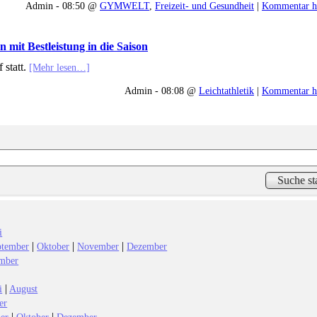
Admin - 08:50 @
GYMWELT
,
Freizeit- und Gesundheit
|
Kommentar h
n mit Bestleistung in die Saison
 statt.
[Mehr lesen…]
Admin - 08:08 @
Leichtathletik
|
Kommentar h
i
|
|
|
ptember
Oktober
November
Dezember
mber
|
i
August
er
|
|
er
Oktober
Dezember