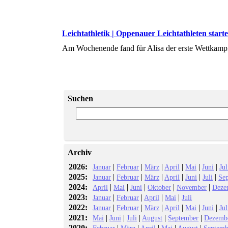
Leichtathletik | Oppenauer Leichtathleten starte
Am Wochenende fand für Alisa der erste Wettkampf
Suchen
Archiv
2026:
|
|
|
|
|
|
Januar
Februar
März
April
Mai
Juni
Jul
2025:
|
|
|
|
|
|
Januar
Februar
März
April
Juni
Juli
Se
2024:
|
|
|
|
|
April
Mai
Juni
Oktober
November
Deze
2023:
|
|
|
|
Januar
Februar
April
Mai
Juli
2022:
|
|
|
|
|
|
Januar
Februar
März
April
Mai
Juni
Jul
2021:
|
|
|
|
|
Mai
Juni
Juli
August
September
Dezemb
2020:
|
|
|
|
|
Februar
März
April
Mai
August
Septemb