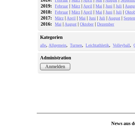
2019:
|
|
|
|
|
|
Februar
März
April
Mai
Juni
Juli
Augus
2018:
|
|
|
|
|
|
Februar
März
April
Mai
Juni
Juli
Okto
2017:
|
|
|
|
|
|
März
April
Mai
Juni
Juli
August
Septe
2016:
|
|
|
Mai
August
Oktober
Dezember
Kategorien
alle
Allgemein
Turnen
Leichtathletik
Volleyball
Administration
Anmelden
News aus d