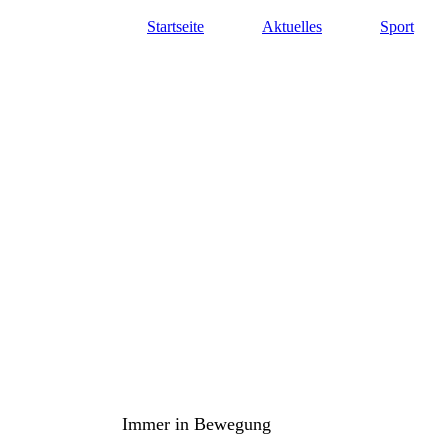
Startseite
Aktuelles
Sport
TuS Oppenau 1905 e.V. - Abte
Immer in Bewegung