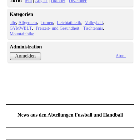
2016:
|
|
|
Mai
August
Oktober
Dezember
Kategorien
alle
Allgemein
Turnen
Leichtathletik
Volleyball
GYMWELT
Freizeit- und Gesundheit
Tischtennis
Mountainbike
Administration
Atom
Anmelden
News aus den Abteilungen Fussball und Handball