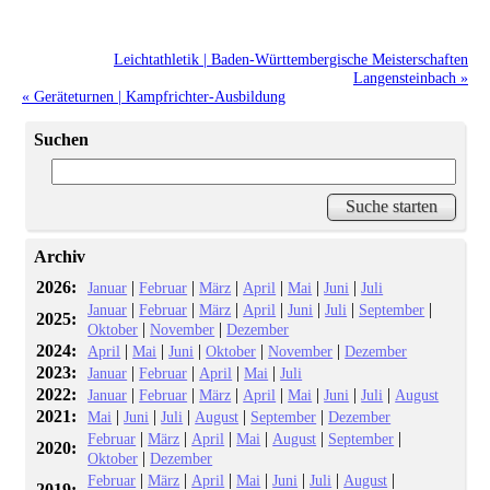
Leichtathletik | Baden-Württembergische Meisterschaften
Langensteinbach »
« Geräteturnen | Kampfrichter-Ausbildung
Suchen
Archiv
2026:
|
|
|
|
|
|
Januar
Februar
März
April
Mai
Juni
Juli
|
|
|
|
|
|
|
Januar
Februar
März
April
Juni
Juli
September
2025:
|
|
Oktober
November
Dezember
2024:
|
|
|
|
|
April
Mai
Juni
Oktober
November
Dezember
2023:
|
|
|
|
Januar
Februar
April
Mai
Juli
2022:
|
|
|
|
|
|
|
Januar
Februar
März
April
Mai
Juni
Juli
August
2021:
|
|
|
|
|
Mai
Juni
Juli
August
September
Dezember
|
|
|
|
|
|
Februar
März
April
Mai
August
September
2020:
|
Oktober
Dezember
|
|
|
|
|
|
|
Februar
März
April
Mai
Juni
Juli
August
2019: