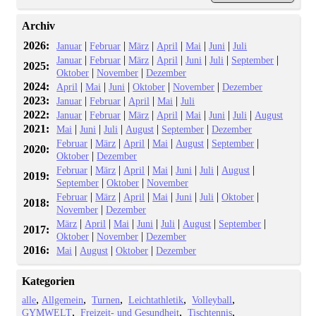
Archiv
2026:
|
|
|
|
|
|
Januar
Februar
März
April
Mai
Juni
Juli
|
|
|
|
|
|
|
Januar
Februar
März
April
Juni
Juli
September
2025:
|
|
Oktober
November
Dezember
2024:
|
|
|
|
|
April
Mai
Juni
Oktober
November
Dezember
2023:
|
|
|
|
Januar
Februar
April
Mai
Juli
2022:
|
|
|
|
|
|
|
Januar
Februar
März
April
Mai
Juni
Juli
August
2021:
|
|
|
|
|
Mai
Juni
Juli
August
September
Dezember
|
|
|
|
|
|
Februar
März
April
Mai
August
September
2020:
|
Oktober
Dezember
|
|
|
|
|
|
|
Februar
März
April
Mai
Juni
Juli
August
2019:
|
|
September
Oktober
November
|
|
|
|
|
|
|
Februar
März
April
Mai
Juni
Juli
Oktober
2018:
|
November
Dezember
|
|
|
|
|
|
|
März
April
Mai
Juni
Juli
August
September
2017:
|
|
Oktober
November
Dezember
2016:
|
|
|
Mai
August
Oktober
Dezember
Kategorien
alle
Allgemein
Turnen
Leichtathletik
Volleyball
GYMWELT
Freizeit- und Gesundheit
Tischtennis