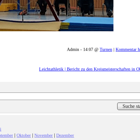
Admin - 14:07 @
Turnen
|
Kommentar h
Leichtathletik | Bericht zu den Kreismeisterschaften in O
i
|
|
|
ptember
Oktober
November
Dezember