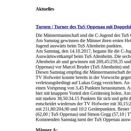
Aktuelles
Turnen | Turner des TuS Oppenau mit Doppelsi
Die Männermannschaft und die C-Jugend des TuS Op
Am Samstag gewinnen die Männer ihren ersten Hei
Jugend auswärts beim TuS Altenheim punkten.
Am Samstag, den 14.10.2017, begann für die C-Ju
Auswärtswettkampf beim TuS Altenheim. Die sech
Altenheim ab und gewinnen mit 269,45:259,35 und
Oppenau) vor Marcel Bruder (TuS Altenheim) und
Diesen Samstag empfing die Männermannschaft de
TV Hofweier konnte bereits in der Vorwoche geg
verletzungsbedingt auf Lukas Gegg verzichten. An
einen Vorsprung von 3,45 Punkten herausturnen. A
hier mit knappem Vorteil den Gerätesieg holen. A
mit starken 38,50:34,15 Punkten für sich und geht 
entscheidet wiederum der TV Hofweier mit 30,15:
mit 211,80:204,90 und 10:2 Gerätepunkten. Bester
(62,00 | TuS Oppenau) und Simon Gegg (57,10 | T
Kommenden Samstag turnt der TuS Oppenau auswär
Männer A: