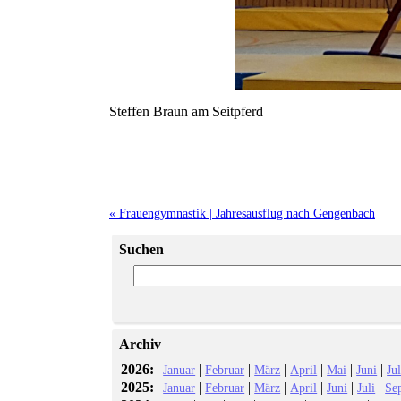
Steffen Braun am Seitpferd
« Frauengymnastik | Jahresausflug nach Gengenbach
Suchen
Archiv
2026:
|
|
|
|
|
|
Januar
Februar
März
April
Mai
Juni
Jul
2025:
|
|
|
|
|
|
Januar
Februar
März
April
Juni
Juli
Se