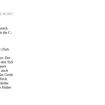
2.10.2017
reich.
n die C-
r (TuS
er. Der
 den TuS
auer
r auch
das Gerät
 Reck
enhöhe
ko Huber