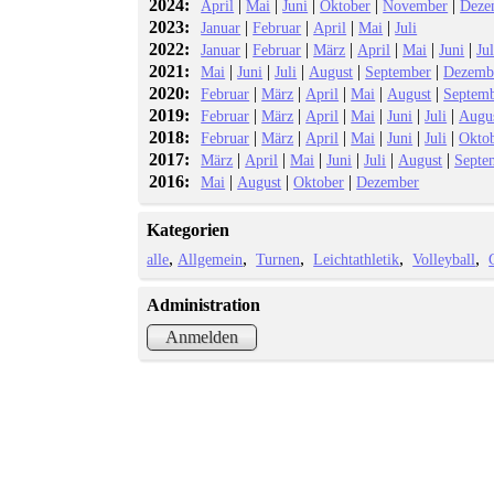
2024:
|
|
|
|
|
April
Mai
Juni
Oktober
November
Deze
2023:
|
|
|
|
Januar
Februar
April
Mai
Juli
2022:
|
|
|
|
|
|
Januar
Februar
März
April
Mai
Juni
Jul
2021:
|
|
|
|
|
Mai
Juni
Juli
August
September
Dezemb
2020:
|
|
|
|
|
Februar
März
April
Mai
August
Septem
2019:
|
|
|
|
|
|
Februar
März
April
Mai
Juni
Juli
Augu
2018:
|
|
|
|
|
|
Februar
März
April
Mai
Juni
Juli
Okto
2017:
|
|
|
|
|
|
März
April
Mai
Juni
Juli
August
Septe
2016:
|
|
|
Mai
August
Oktober
Dezember
Kategorien
alle
Allgemein
Turnen
Leichtathletik
Volleyball
Administration
Anmelden