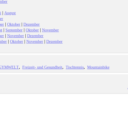
mber
|
i
August
er
|
|
ber
Oktober
Dezember
|
|
|
st
September
Oktober
November
|
|
ber
November
Dezember
|
|
|
mber
Oktober
November
Dezember
GYMWELT
Freizeit- und Gesundheit
Tischtennis
Mountainbike