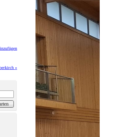
inzufügen
berkirch »