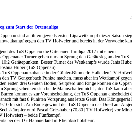
2
eg zum Start der Ortenauliga
penau sind an ihrem jeweils ersten Ligawettkampf dieser Saison sieg
mwettkampf gegen den TV Hofweier und bereits in der Vorwoche kan
gend des TuS Oppenau die Ortenauer Turnliga 2017 mit einem
s Oppenauer Turner geben nur am Sprung den Gerätesieg an den TuS
 10:2 Gerätepunkten. Bester Turner des Wettkampfs wurde Janis Hube
 Joshua Huber (TuS Oppenau).
s TuS Oppenau zuhause in der Günter-Bimmerle Halle den TV Hofwei
en den TV Gengenbach Punkte machen, muss aber im Wettkampf gegen
 den ersten drei Geräten Boden, Seitpferd und Ringe können die Oppen
m Sprung schenken sich beide Mannschaften nichts, der TuS kann abe
m Barren kommt es zur Vorentscheidung, der TuS Oppenau entscheidet 
danach mit fast 8 Punkten Vorsprung ans letzte Gerät. Das Königsgerät
29,10 für sich. Am Ende gewinnt der TuS Oppenau das Duell auf Aug
 Sechskämpfer wird Pascal Grieshaber (70,80 | TV Hofweier) vor Mir
V Hofweier) – beide Fünfkampf.
ts bei der TG Hanauerland in Rheinbischofsheim.