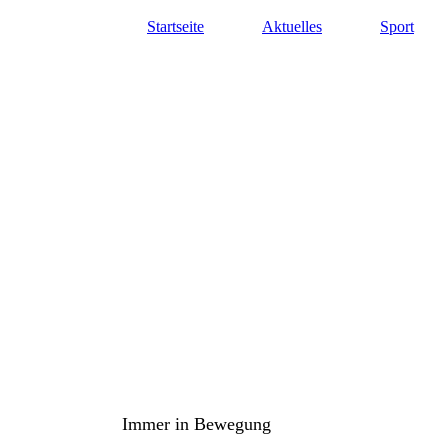
Startseite
Aktuelles
Sport
TuS Oppenau 1905 e.V. - Abte
Immer in Bewegung