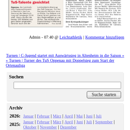
Admin - 07:40 @
Leichtathletik
|
Kommentar hinzufügen
Turnen | C-Jugend startet mit Auswärtssieg in Altenheim in die Saison »
« Turnen | Turner des TuS Oppenau mit Doppelsieg zum Start der
Ortenauliga
Suchen
Archiv
2026:
|
|
|
|
|
|
Januar
Februar
März
April
Mai
Juni
Juli
|
|
|
|
|
|
|
Januar
Februar
März
April
Juni
Juli
September
2025:
|
|
Oktober
November
Dezember