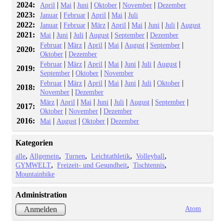
2024:
|
|
|
|
|
April
Mai
Juni
Oktober
November
Dezember
2023:
|
|
|
|
Januar
Februar
April
Mai
Juli
2022:
|
|
|
|
|
|
|
Januar
Februar
März
April
Mai
Juni
Juli
August
2021:
|
|
|
|
|
Mai
Juni
Juli
August
September
Dezember
|
|
|
|
|
|
Februar
März
April
Mai
August
September
2020:
|
Oktober
Dezember
|
|
|
|
|
|
|
Februar
März
April
Mai
Juni
Juli
August
2019:
|
|
September
Oktober
November
|
|
|
|
|
|
|
Februar
März
April
Mai
Juni
Juli
Oktober
2018:
|
November
Dezember
|
|
|
|
|
|
|
März
April
Mai
Juni
Juli
August
September
2017:
|
|
Oktober
November
Dezember
2016:
|
|
|
Mai
August
Oktober
Dezember
Kategorien
alle
Allgemein
Turnen
Leichtathletik
Volleyball
GYMWELT
Freizeit- und Gesundheit
Tischtennis
Mountainbike
Administration
Atom
Anmelden