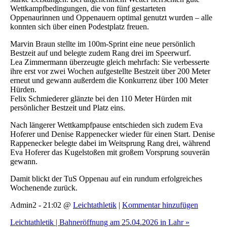
Wettkampfbedingungen, die von fünf gestarteten
Oppenaurinnen und Oppenauern optimal genutzt wurden – alle
konnten sich über einen Podestplatz freuen.
Marvin Braun stellte im 100m-Sprint eine neue persönlich
Bestzeit auf und belegte zudem Rang drei im Speerwurf.
Lea Zimmermann überzeugte gleich mehrfach: Sie verbesserte
ihre erst vor zwei Wochen aufgestellte Bestzeit über 200 Meter
erneut und gewann außerdem die Konkurrenz über 100 Meter
Hürden.
Felix Schmiederer glänzte bei den 110 Meter Hürden mit
persönlicher Bestzeit und Platz eins.
Nach längerer Wettkampfpause entschieden sich zudem Eva
Hoferer und Denise Rappenecker wieder für einen Start. Denise
Rappenecker belegte dabei im Weitsprung Rang drei, während
Eva Hoferer das Kugelstoßen mit großem Vorsprung souverän
gewann.
Damit blickt der TuS Oppenau auf ein rundum erfolgreiches
Wochenende zurück.
Admin2 - 21:02 @
Leichtathletik
|
Kommentar hinzufügen
Leichtathletik | Bahneröffnung am 25.04.2026 in Lahr »