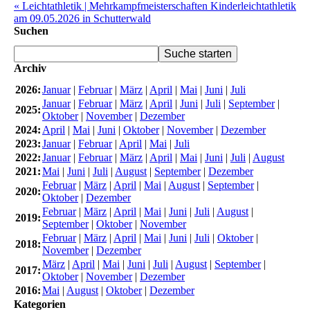
« Leichtathletik | Mehrkampfmeisterschaften Kinderleichtathletik
am 09.05.2026 in Schutterwald
Suchen
Archiv
2026:
Januar
|
Februar
|
März
|
April
|
Mai
|
Juni
|
Juli
Januar
|
Februar
|
März
|
April
|
Juni
|
Juli
|
September
|
2025:
Oktober
|
November
|
Dezember
2024:
April
|
Mai
|
Juni
|
Oktober
|
November
|
Dezember
2023:
Januar
|
Februar
|
April
|
Mai
|
Juli
2022:
Januar
|
Februar
|
März
|
April
|
Mai
|
Juni
|
Juli
|
August
2021:
Mai
|
Juni
|
Juli
|
August
|
September
|
Dezember
Februar
|
März
|
April
|
Mai
|
August
|
September
|
2020:
Oktober
|
Dezember
Februar
|
März
|
April
|
Mai
|
Juni
|
Juli
|
August
|
2019:
September
|
Oktober
|
November
Februar
|
März
|
April
|
Mai
|
Juni
|
Juli
|
Oktober
|
2018:
November
|
Dezember
März
|
April
|
Mai
|
Juni
|
Juli
|
August
|
September
|
2017:
Oktober
|
November
|
Dezember
2016:
Mai
|
August
|
Oktober
|
Dezember
Kategorien