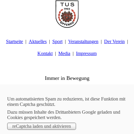
Startseite
Aktuelles
Sport
Veranstaltungen
Der Verein
Kontakt
Media
Impressum
TuS Oppenau 1905 e.V. - Abteilung Turnen
Immer in Bewegung
Aktuelles
10.10.2025
Um automatisierten Spam zu reduzieren, ist diese Funktion mit
einem Captcha geschützt.
Geräteturnen | Gelungener Start in die Ortenauer Turnliga
Dazu müssen Inhalte des Drittanbieters Google geladen und
2025
Cookies gespeichert werden.
Seit letzter Woche starten die Turner des TuS Oppenau wieder in
der Ortenauer Turnliga. Insgesamt gehen vier Riegen - Jugend F,
Jugend C/D, Junioren und Männer - an die Geräte.