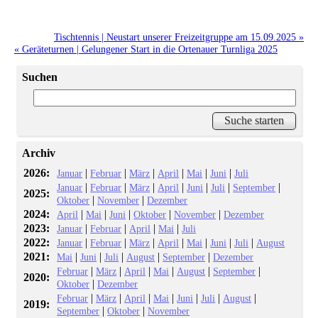
Tischtennis | Neustart unserer Freizeitgruppe am 15.09.2025 »
« Geräteturnen | Gelungener Start in die Ortenauer Turnliga 2025
Suchen
Archiv
2026:
|
|
|
|
|
|
Januar
Februar
März
April
Mai
Juni
Juli
|
|
|
|
|
|
|
Januar
Februar
März
April
Juni
Juli
September
2025:
|
|
Oktober
November
Dezember
2024:
|
|
|
|
|
April
Mai
Juni
Oktober
November
Dezember
2023:
|
|
|
|
Januar
Februar
April
Mai
Juli
2022:
|
|
|
|
|
|
|
Januar
Februar
März
April
Mai
Juni
Juli
August
2021:
|
|
|
|
|
Mai
Juni
Juli
August
September
Dezember
|
|
|
|
|
|
Februar
März
April
Mai
August
September
2020:
|
Oktober
Dezember
|
|
|
|
|
|
|
Februar
März
April
Mai
Juni
Juli
August
2019:
|
|
September
Oktober
November