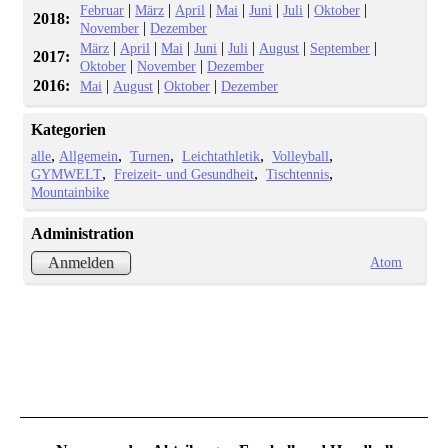
|
|
|
|
|
|
|
Februar
März
April
Mai
Juni
Juli
Oktober
2018:
|
November
Dezember
|
|
|
|
|
|
|
März
April
Mai
Juni
Juli
August
September
2017:
|
|
Oktober
November
Dezember
2016:
|
|
|
Mai
August
Oktober
Dezember
Kategorien
alle
Allgemein
Turnen
Leichtathletik
Volleyball
GYMWELT
Freizeit- und Gesundheit
Tischtennis
Mountainbike
Administration
Atom
Anmelden