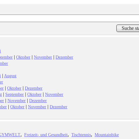
i
|
|
|
ptember
Oktober
November
Dezember
mber
|
i
August
er
|
|
er
Oktober
Dezember
|
|
|
t
September
Oktober
November
|
|
ber
November
Dezember
|
|
|
mber
Oktober
November
Dezember
GYMWELT
Freizeit- und Gesundheit
Tischtennis
Mountainbike