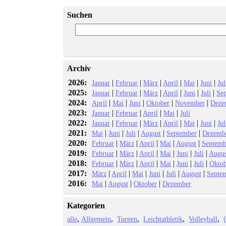
Suchen
Archiv
2026:
|
|
|
|
|
|
Januar
Februar
März
April
Mai
Juni
Jul
2025:
|
|
|
|
|
|
Januar
Februar
März
April
Juni
Juli
Se
2024:
|
|
|
|
|
April
Mai
Juni
Oktober
November
Deze
2023:
|
|
|
|
Januar
Februar
April
Mai
Juli
2022:
|
|
|
|
|
|
Januar
Februar
März
April
Mai
Juni
Jul
2021:
|
|
|
|
|
Mai
Juni
Juli
August
September
Dezemb
2020:
|
|
|
|
|
Februar
März
April
Mai
August
Septemb
2019:
|
|
|
|
|
|
Februar
März
April
Mai
Juni
Juli
Augus
2018:
|
|
|
|
|
|
Februar
März
April
Mai
Juni
Juli
Okto
2017:
|
|
|
|
|
|
März
April
Mai
Juni
Juli
August
Septe
2016:
|
|
|
Mai
August
Oktober
Dezember
Kategorien
alle
Allgemein
Turnen
Leichtathletik
Volleyball