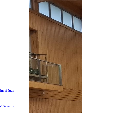
inzufügen
TV Sexau »