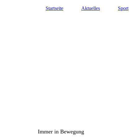
Startseite
Aktuelles
Sport
TuS Oppenau 1905 e.V. - Abte
Immer in Bewegung