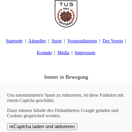
Startseite
Aktuelles
Sport
Veranstaltungen
Der Verein
Kontakt
Media
Impressum
TuS Oppenau 1905 e.V. - Abteilung Turnen
Immer in Bewegung
Aktuelles
Um automatisierten Spam zu reduzieren, ist diese Funktion mit
28.01.2025
einem Captcha geschützt.
Jugend | Ausflug in die Eishalle
Dazu müssen Inhalte des Drittanbieters Google geladen und
Cookies gespeichert werden.
Am Samstag, den 18.01.2025 machten 30 Kinder und
Jugendliche aus den Gruppen Mädchenturnen, Geräteturnen und
Leichtathletik einen tollen Ausflug in die Eishalle nach
Offenburg.