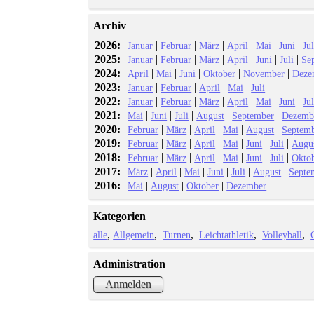
Archiv
2026:
|
|
|
|
|
|
Januar
Februar
März
April
Mai
Juni
Jul
2025:
|
|
|
|
|
|
Januar
Februar
März
April
Juni
Juli
Se
2024:
|
|
|
|
|
April
Mai
Juni
Oktober
November
Deze
2023:
|
|
|
|
Januar
Februar
April
Mai
Juli
2022:
|
|
|
|
|
|
Januar
Februar
März
April
Mai
Juni
Jul
2021:
|
|
|
|
|
Mai
Juni
Juli
August
September
Dezemb
2020:
|
|
|
|
|
Februar
März
April
Mai
August
Septem
2019:
|
|
|
|
|
|
Februar
März
April
Mai
Juni
Juli
Augu
2018:
|
|
|
|
|
|
Februar
März
April
Mai
Juni
Juli
Okto
2017:
|
|
|
|
|
|
März
April
Mai
Juni
Juli
August
Septe
2016:
|
|
|
Mai
August
Oktober
Dezember
Kategorien
alle
Allgemein
Turnen
Leichtathletik
Volleyball
Administration
Anmelden