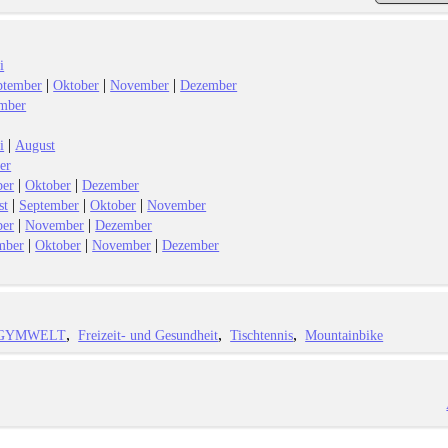
i
|
|
|
ptember
Oktober
November
Dezember
mber
|
i
August
er
|
|
ber
Oktober
Dezember
|
|
|
st
September
Oktober
November
|
|
ber
November
Dezember
|
|
|
mber
Oktober
November
Dezember
GYMWELT
Freizeit- und Gesundheit
Tischtennis
Mountainbike