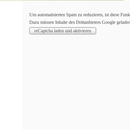
Aktuelles
Um automatisierten Spam zu reduzieren, ist diese Funk
Dazu müssen Inhalte des Drittanbieters Google gelade
Geräteturnen / Start der Turner in die Ortenau
Ab diesem Wochenende starten die Turner des TuS 
Jugend F, Jugend E, Junioren und Männer - an die 
Die Turner freuen sich über zahlreiche Unterstütz
Oppenau.
Wir wünschen allen Mannschaften einen gelungenen
Samstag 19.10.
Heimwettkampftag Günter-Bimmerle Halle
13:00 Jugend E / TuS Oppenau – TG Zell/Unterha
14:45 Junioren / TuS Oppenau – TV Hofweier
17:00 Männer / TuS Oppenau I+II – WKG Hofwei
Mittwoch 23.10.
Kehl, Kreissporthalle
18:00 Junioren / TG Hanauerland – TuS Oppenau
Samstag 26.10.
Rheinbischofsheim, Forststr.
10:30 Männer / TG Hanauerland – TuS Oppenau I+