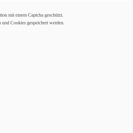
tion mit einem Captcha geschützt.
1
n und Cookies gespeichert werden.
er Turnliga 2024
Oppenau wieder in der Ortenauer Turnliga. Insgesamt gehen vier Rieg
Geräte.
ung bei ihren beiden Heimwettkampftagen in der Günter-Bimmerle Halle
 Auftakt und viel Erfolg bei ihren Wettkämpfen.
rmersbach
er/Ichenheim
II