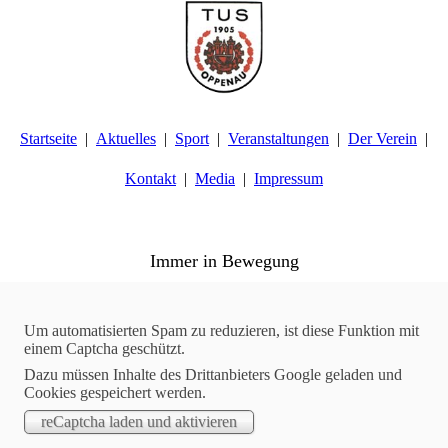
Startseite
Aktuelles
Sport
Veranstaltungen
Der Verein
Kontakt
Media
Impressum
TuS Oppenau 1905 e.V. - Abteilung Turnen
Immer in Bewegung
Aktuelles
27.06.2024
Um automatisierten Spam zu reduzieren, ist diese Funktion mit
einem Captcha geschützt.
Leichtathletik | Ettlinger Weitsprungmeeting
Dazu müssen Inhalte des Drittanbieters Google geladen und
Alisa Müller geht am 12.05.2024 beim Ettlinger
Cookies gespeichert werden.
Weitsprungmeeting an den Start - dabei springt sie auf starke
5,72m.