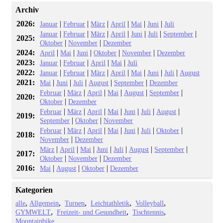
Archiv
2026:
|
|
|
|
|
|
Januar
Februar
März
April
Mai
Juni
Juli
|
|
|
|
|
|
|
Januar
Februar
März
April
Juni
Juli
September
2025:
|
|
Oktober
November
Dezember
2024:
|
|
|
|
|
April
Mai
Juni
Oktober
November
Dezember
2023:
|
|
|
|
Januar
Februar
April
Mai
Juli
2022:
|
|
|
|
|
|
|
Januar
Februar
März
April
Mai
Juni
Juli
August
2021:
|
|
|
|
|
Mai
Juni
Juli
August
September
Dezember
|
|
|
|
|
|
Februar
März
April
Mai
August
September
2020:
|
Oktober
Dezember
|
|
|
|
|
|
|
Februar
März
April
Mai
Juni
Juli
August
2019:
|
|
September
Oktober
November
|
|
|
|
|
|
|
Februar
März
April
Mai
Juni
Juli
Oktober
2018:
|
November
Dezember
|
|
|
|
|
|
|
März
April
Mai
Juni
Juli
August
September
2017:
|
|
Oktober
November
Dezember
2016:
|
|
|
Mai
August
Oktober
Dezember
Kategorien
alle
Allgemein
Turnen
Leichtathletik
Volleyball
GYMWELT
Freizeit- und Gesundheit
Tischtennis
Mountainbike