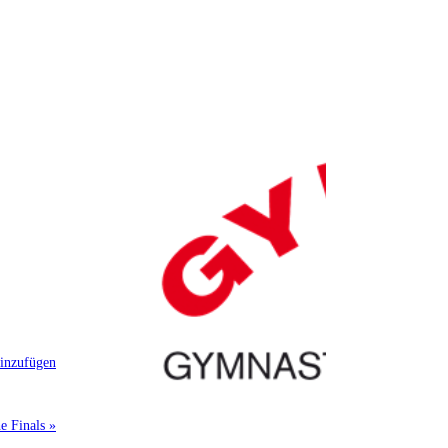
inzufügen
e Finals »