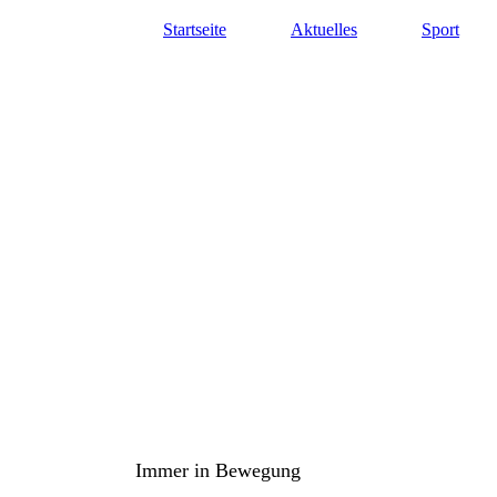
Startseite
Aktuelles
Sport
TuS Oppenau 1905 e.V. - Abte
Immer in Bewegung