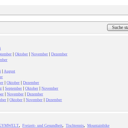
i
|
|
|
ptember
Oktober
November
Dezember
mber
|
i
August
er
|
|
er
Oktober
Dezember
|
|
|
t
September
Oktober
November
|
|
ber
November
Dezember
|
|
|
mber
Oktober
November
Dezember
GYMWELT
Freizeit- und Gesundheit
Tischtennis
Mountainbike