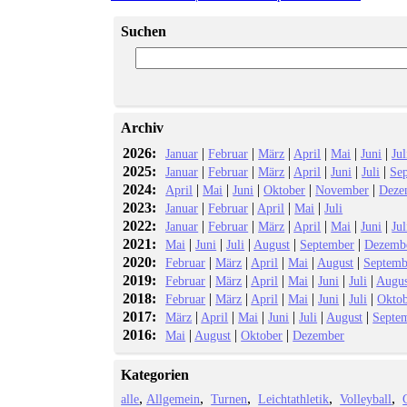
Suchen
Archiv
2026:
|
|
|
|
|
|
Januar
Februar
März
April
Mai
Juni
Jul
2025:
|
|
|
|
|
|
Januar
Februar
März
April
Juni
Juli
Se
2024:
|
|
|
|
|
April
Mai
Juni
Oktober
November
Deze
2023:
|
|
|
|
Januar
Februar
April
Mai
Juli
2022:
|
|
|
|
|
|
Januar
Februar
März
April
Mai
Juni
Jul
2021:
|
|
|
|
|
Mai
Juni
Juli
August
September
Dezemb
2020:
|
|
|
|
|
Februar
März
April
Mai
August
Septemb
2019:
|
|
|
|
|
|
Februar
März
April
Mai
Juni
Juli
Augus
2018:
|
|
|
|
|
|
Februar
März
April
Mai
Juni
Juli
Okto
2017:
|
|
|
|
|
|
März
April
Mai
Juni
Juli
August
Septe
2016:
|
|
|
Mai
August
Oktober
Dezember
Kategorien
alle
Allgemein
Turnen
Leichtathletik
Volleyball