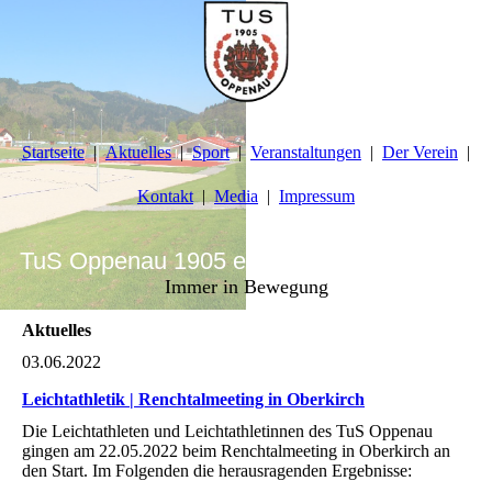
Startseite
Aktuelles
Sport
Veranstaltungen
Der Verein
Kontakt
Media
Impressum
TuS Oppenau 1905 e.V. - Abteilung Turnen
Immer in Bewegung
Aktuelles
03.06.2022
Leichtathletik | Renchtalmeeting in Oberkirch
Die Leichtathleten und Leichtathletinnen des TuS Oppenau
gingen am 22.05.2022 beim Renchtalmeeting in Oberkirch an
den Start. Im Folgenden die herausragenden Ergebnisse: