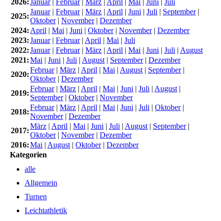
2026:
Januar
|
Februar
|
März
|
April
|
Mai
|
Juni
|
Juli
Januar
|
Februar
|
März
|
April
|
Juni
|
Juli
|
September
|
2025:
Oktober
|
November
|
Dezember
2024:
April
|
Mai
|
Juni
|
Oktober
|
November
|
Dezember
2023:
Januar
|
Februar
|
April
|
Mai
|
Juli
2022:
Januar
|
Februar
|
März
|
April
|
Mai
|
Juni
|
Juli
|
August
2021:
Mai
|
Juni
|
Juli
|
August
|
September
|
Dezember
Februar
|
März
|
April
|
Mai
|
August
|
September
|
2020:
Oktober
|
Dezember
Februar
|
März
|
April
|
Mai
|
Juni
|
Juli
|
August
|
2019:
September
|
Oktober
|
November
Februar
|
März
|
April
|
Mai
|
Juni
|
Juli
|
Oktober
|
2018:
November
|
Dezember
März
|
April
|
Mai
|
Juni
|
Juli
|
August
|
September
|
2017:
Oktober
|
November
|
Dezember
2016:
Mai
|
August
|
Oktober
|
Dezember
Kategorien
alle
Allgemein
Turnen
Leichtathletik