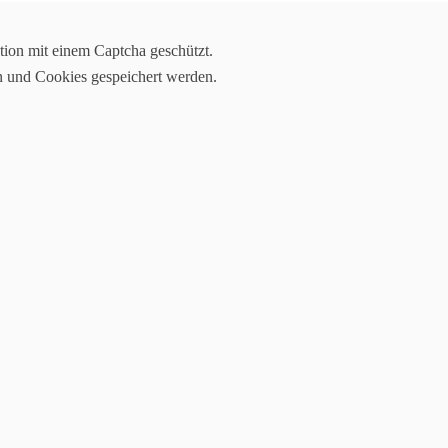
tion mit einem Captcha geschützt.
0
n und Cookies gespeichert werden.
Leichtathleten haben vergangene Woche mit Bravour das Deutsche
zum Lohn für die tollen Leistungen ein Medaille verliehen.