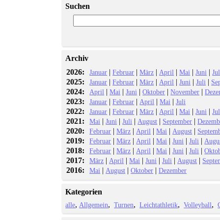
Suchen
Archiv
2026:
|
|
|
|
|
|
Januar
Februar
März
April
Mai
Juni
Jul
2025:
|
|
|
|
|
|
Januar
Februar
März
April
Juni
Juli
Se
2024:
|
|
|
|
|
April
Mai
Juni
Oktober
November
Deze
2023:
|
|
|
|
Januar
Februar
April
Mai
Juli
2022:
|
|
|
|
|
|
Januar
Februar
März
April
Mai
Juni
Jul
2021:
|
|
|
|
|
Mai
Juni
Juli
August
September
Dezemb
2020:
|
|
|
|
|
Februar
März
April
Mai
August
Septem
2019:
|
|
|
|
|
|
Februar
März
April
Mai
Juni
Juli
Augu
2018:
|
|
|
|
|
|
Februar
März
April
Mai
Juni
Juli
Okto
2017:
|
|
|
|
|
|
März
April
Mai
Juni
Juli
August
Septe
2016:
|
|
|
Mai
August
Oktober
Dezember
Kategorien
alle
Allgemein
Turnen
Leichtathletik
Volleyball