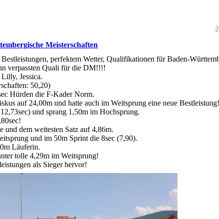
2
ttembergische Meisterschaften
n Bestleistungen, perfektem Wetter, Qualifikationen für Baden-Württem
n verpassten Quali für die DM!!!!
illy, Jessica.
schaften: 50,20)
 sec Hürden die F-Kader Norm.
iskus auf 24,00m und hatte auch im Weitsprung eine neue Bestleistung
t (12,73sec) und sprang 1,50m im Hochsprung.
,80sec!
ie und dem weitesten Satz auf 4,86m.
itsprung und im 50m Sprint die 8sec (7,90).
00m Läuferin.
unter tolle 4,29m im Weitsprung!
eistungen als Sieger hervor!