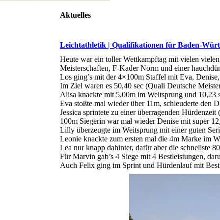
Aktuelles
Leichtathletik | Qualifikationen für Baden-Wür
Heute war ein toller Wettkampftag mit vielen viele
Meisterschaften, F-Kader Norm und einer hauchdün
Los ging’s mit der 4×100m Staffel mit Eva, Denise, L
Im Ziel waren es 50,40 sec (Quali Deutsche Meister
Alisa knackte mit 5,00m im Weitsprung und 10,23
Eva stoßte mal wieder über 11m, schleuderte den D
Jessica sprintete zu einer überragenden Hürdenzei
100m Siegerin war mal wieder Denise mit super 12
Lilly überzeugte im Weitsprung mit einer guten Ser
Leonie knackte zum ersten mal die 4m Marke im We
Lea nur knapp dahinter, dafür aber die schnellste 8
Für Marvin gab’s 4 Siege mit 4 Bestleistungen, dar
Auch Felix ging im Sprint und Hürdenlauf mit Bestl