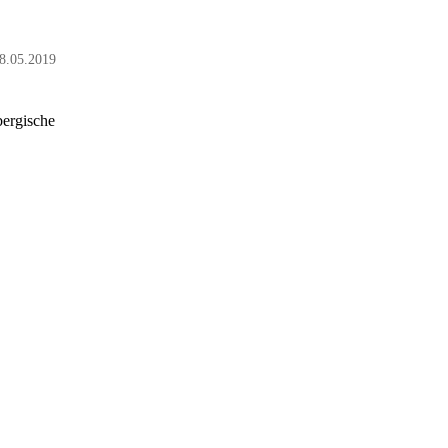
8.05.2019
bergische
!