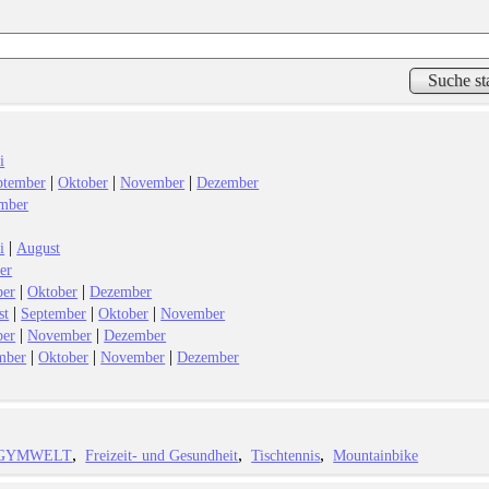
i
|
|
|
ptember
Oktober
November
Dezember
mber
|
i
August
er
|
|
ber
Oktober
Dezember
|
|
|
st
September
Oktober
November
|
|
ber
November
Dezember
|
|
|
mber
Oktober
November
Dezember
GYMWELT
Freizeit- und Gesundheit
Tischtennis
Mountainbike