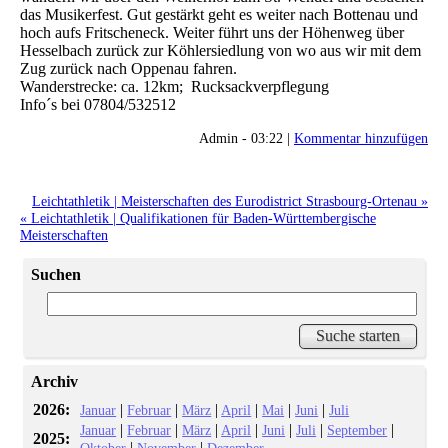
das Musikerfest. Gut gestärkt geht es weiter nach Bottenau und
hoch aufs Fritscheneck. Weiter führt uns der Höhenweg über
Hesselbach zurück zur Köhlersiedlung von wo aus wir mit dem
Zug zurück nach Oppenau fahren.
Wanderstrecke: ca. 12km; Rucksackverpflegung
Info´s bei 07804/532512
Admin - 03:22 |
Kommentar hinzufügen
Leichtathletik | Meisterschaften des Eurodistrict Strasbourg-Ortenau »
« Leichtathletik | Qualifikationen für Baden-Württembergische
Meisterschaften
Suchen
Archiv
2026:
|
|
|
|
|
|
Januar
Februar
März
April
Mai
Juni
Juli
|
|
|
|
|
|
|
Januar
Februar
März
April
Juni
Juli
September
2025:
|
|
Oktober
November
Dezember