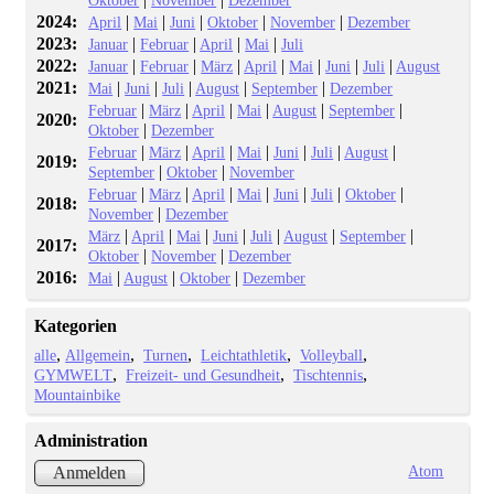
2024:
|
|
|
|
|
April
Mai
Juni
Oktober
November
Dezember
2023:
|
|
|
|
Januar
Februar
April
Mai
Juli
2022:
|
|
|
|
|
|
|
Januar
Februar
März
April
Mai
Juni
Juli
August
2021:
|
|
|
|
|
Mai
Juni
Juli
August
September
Dezember
|
|
|
|
|
|
Februar
März
April
Mai
August
September
2020:
|
Oktober
Dezember
|
|
|
|
|
|
|
Februar
März
April
Mai
Juni
Juli
August
2019:
|
|
September
Oktober
November
|
|
|
|
|
|
|
Februar
März
April
Mai
Juni
Juli
Oktober
2018:
|
November
Dezember
|
|
|
|
|
|
|
März
April
Mai
Juni
Juli
August
September
2017:
|
|
Oktober
November
Dezember
2016:
|
|
|
Mai
August
Oktober
Dezember
Kategorien
alle
Allgemein
Turnen
Leichtathletik
Volleyball
GYMWELT
Freizeit- und Gesundheit
Tischtennis
Mountainbike
Administration
Atom
Anmelden