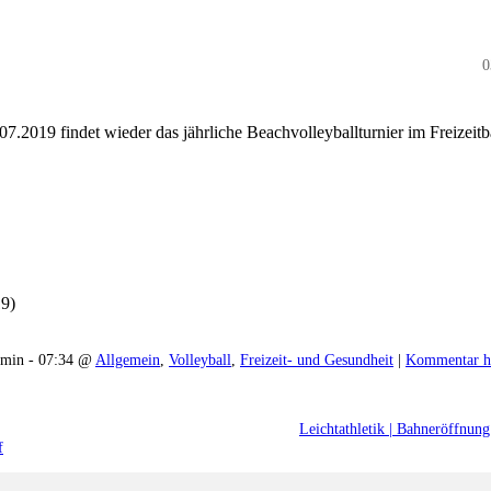
0
9 findet wieder das jährliche Beachvolleyballturnier im Freizeit
19)
min - 07:34 @
Allgemein
,
Volleyball
,
Freizeit- und Gesundheit
|
Kommentar h
Leichtathletik | Bahneröffnung
f