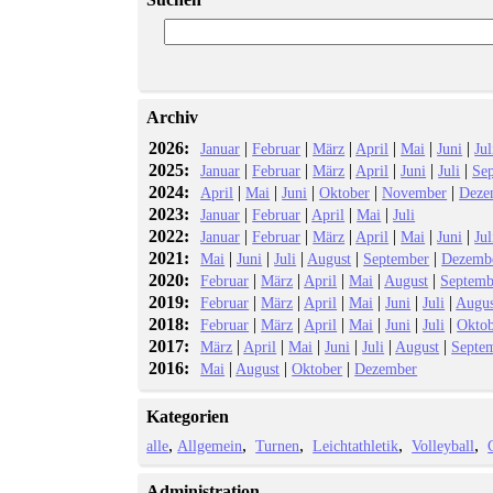
Archiv
2026:
|
|
|
|
|
|
Januar
Februar
März
April
Mai
Juni
Jul
2025:
|
|
|
|
|
|
Januar
Februar
März
April
Juni
Juli
Se
2024:
|
|
|
|
|
April
Mai
Juni
Oktober
November
Deze
2023:
|
|
|
|
Januar
Februar
April
Mai
Juli
2022:
|
|
|
|
|
|
Januar
Februar
März
April
Mai
Juni
Jul
2021:
|
|
|
|
|
Mai
Juni
Juli
August
September
Dezemb
2020:
|
|
|
|
|
Februar
März
April
Mai
August
Septemb
2019:
|
|
|
|
|
|
Februar
März
April
Mai
Juni
Juli
Augus
2018:
|
|
|
|
|
|
Februar
März
April
Mai
Juni
Juli
Okto
2017:
|
|
|
|
|
|
März
April
Mai
Juni
Juli
August
Septe
2016:
|
|
|
Mai
August
Oktober
Dezember
Kategorien
alle
Allgemein
Turnen
Leichtathletik
Volleyball
Administration