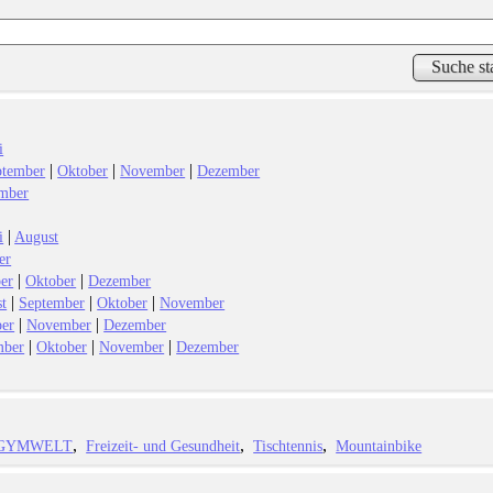
i
|
|
|
ptember
Oktober
November
Dezember
mber
|
i
August
er
|
|
er
Oktober
Dezember
|
|
|
t
September
Oktober
November
|
|
ber
November
Dezember
|
|
|
mber
Oktober
November
Dezember
GYMWELT
Freizeit- und Gesundheit
Tischtennis
Mountainbike