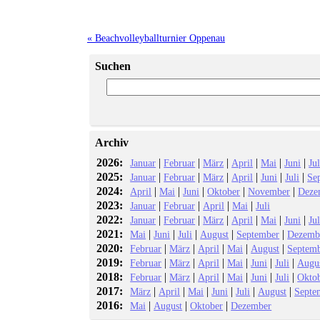
« Beachvolleyballturnier Oppenau
Suchen
Archiv
2026:
|
|
|
|
|
|
Januar
Februar
März
April
Mai
Juni
Jul
2025:
|
|
|
|
|
|
Januar
Februar
März
April
Juni
Juli
Se
2024:
|
|
|
|
|
April
Mai
Juni
Oktober
November
Deze
2023:
|
|
|
|
Januar
Februar
April
Mai
Juli
2022:
|
|
|
|
|
|
Januar
Februar
März
April
Mai
Juni
Jul
2021:
|
|
|
|
|
Mai
Juni
Juli
August
September
Dezemb
2020:
|
|
|
|
|
Februar
März
April
Mai
August
Septem
2019:
|
|
|
|
|
|
Februar
März
April
Mai
Juni
Juli
Augu
2018:
|
|
|
|
|
|
Februar
März
April
Mai
Juni
Juli
Okto
2017:
|
|
|
|
|
|
März
April
Mai
Juni
Juli
August
Septe
2016:
|
|
|
Mai
August
Oktober
Dezember