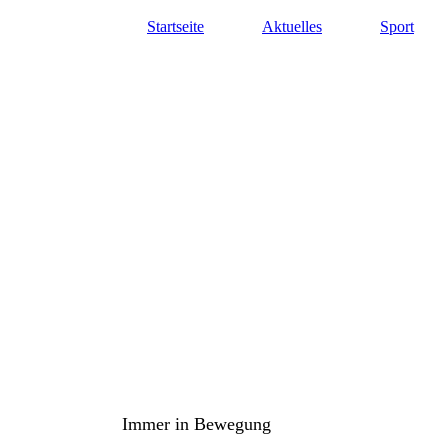
Startseite
Aktuelles
Sport
TuS Oppenau 1905 e.V. - Abte
Immer in Bewegung