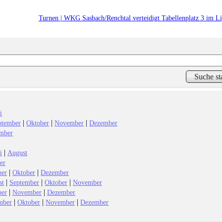
Turnen | WKG Sasbach/Renchtal verteidigt Tabellenplatz 3 im Li
i
|
|
|
ptember
Oktober
November
Dezember
mber
|
i
August
er
|
|
ber
Oktober
Dezember
|
|
|
st
September
Oktober
November
|
|
ber
November
Dezember
|
|
|
mber
Oktober
November
Dezember