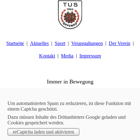
Startseite
Aktuelles
Sport
Veranstaltungen
Der Verein
Kontakt
Media
Impressum
TuS Oppenau 1905 e.V. - Abteilung Turnen
Immer in Bewegung
Aktuelles
22.02.2019
Um automatisierten Spam zu reduzieren, ist diese Funktion mit
einem Captcha geschützt.
GYMWELT | Neue Kursangebote
Dazu müssen Inhalte des Drittanbieters Google geladen und
Wir freuen uns demnächst wieder neue GYMWELT-Kurse
Cookies gespeichert werden.
anzubieten. Neu dazu gekommen ist der Kurs DANCE FIT mit
Übungsleiterin Katharina Huber. Außerdem starten wieder die
Kurse BODYFORMING und AROHA mit Janna.