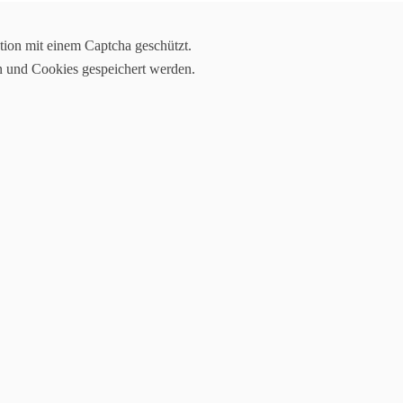
tion mit einem Captcha geschützt.
1
n und Cookies gespeichert werden.
 a. H.
n Zell a.H. statt. Die Mädels vom TuS Oppenau starteten in 4
 Übungen am Sprung, Balken, Reck und Boden.
Müller, Zoé Maier und Matea Wiegert an den Start. In der Altersklasse 
erdem konnten sich hier Hannah Maier (5. Platz), Siri Schmiederer (8. 
 Kinder durchsetzen.
ad und bei der Altersklasse 14 startete Sina Bitsch.