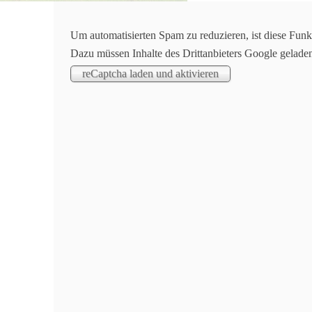
Aktuelles
Um automatisierten Spam zu reduzieren, ist diese Funk
Dazu müssen Inhalte des Drittanbieters Google gelade
Turnen | Ortenauer Schülerturnfest 2018 in Zell
Am 08.07.2018 fand das Ortenauer Schülerturnfest i
unterschiedlichen Altersklassen und zeigten ihre
In der Altersklasse 9 gingen Emely Huber, Carolin 
belegte Anna Müller einen tollen zweiten Platz. Auß
Viola Alabiso und Alina Huber gegen insgesamt 31
Altersklasse 11: Manja Hodapp (6. Platz), Jana Konr