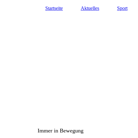
Startseite
Aktuelles
Sport
TuS Oppenau 1905 e.V. - Abte
Immer in Bewegung