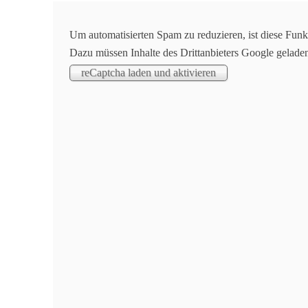
Aktuelles
Um automatisierten Spam zu reduzieren, ist diese Funk
Dazu müssen Inhalte des Drittanbieters Google gelade
Turner des TuS Oppenau vor heimischer Kuliss
Am Samstag, den 21.04.2018, fanden in der Günter
10:30 Uhr bis 16:30 Uhr zeigten in zwei Durchgän
kämpften die Turner aus insgesamt neun Ortenauer 
Im ersten Durchgang am Vormittag zeigten die Kin
Oppenau gingen dabei Silas Huber, Jakob Fischer, 
Jugend F erturnt sich Silas Huber Rang 4, Jakob Fis
D wird Joshua Huber, Mannschaftskollege Noah Müll
landen auf den Plätzen 2 und 3.
In Durchgang 2 startete Grischa Huber in der Juni
Podestplatz. Bei dem Kür-Vierkampf der Männer sta
landet auf Platz 3. Mit 67,95 Punkten turnt sich 
Das Trainerteam um Christian Huber zeigte sich ä
heimischer Kulisse. Auch die zahlreichen Zuschaue
Silas Huber (4./81,50), Jakob Fischer (1./85,50), N
Huber (2./92,40), Grischa Huber (2./84,60), Steffe