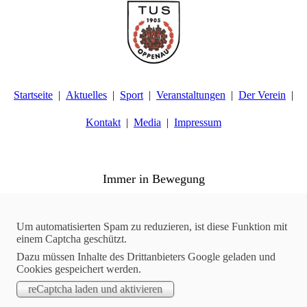
Startseite
Aktuelles
Sport
Veranstaltungen
Der Verein
Kontakt
Media
Impressum
TuS Oppenau 1905 e.V. - Abteilung Turnen
Immer in Bewegung
Aktuelles
13.03.2018
Um automatisierten Spam zu reduzieren, ist diese Funktion mit
einem Captcha geschützt.
Jugend | Osterbasteln
Dazu müssen Inhalte des Drittanbieters Google geladen und
Am vergangen Samstag, dem 10.03.2018, fand im
Cookies gespeichert werden.
Mehrzweckraum das diesjährige Osterbasteln statt. Die Kinder
bastelten dabei Geschenke und Dekoration für Ostern.
Organisiert wurde die Aktion von Julia Laug, Hanna Müller und