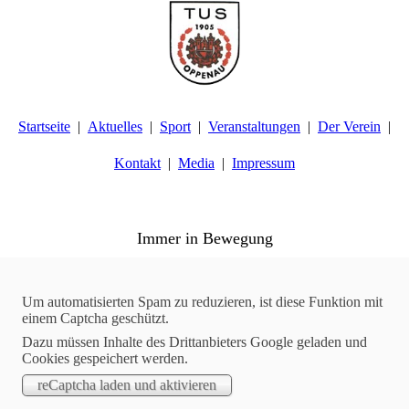
Startseite
Aktuelles
Sport
Veranstaltungen
Der Verein
Kontakt
Media
Impressum
TuS Oppenau 1905 e.V. - Abteilung Turnen
Immer in Bewegung
Aktuelles
10.05.2017
Um automatisierten Spam zu reduzieren, ist diese Funktion mit
einem Captcha geschützt.
Leichtathletik - Ergebnisse des Blockwettkampfs in Achern
Dazu müssen Inhalte des Drittanbieters Google geladen und
Am Samstag, den 06.05.2017, fand in Achern der
Cookies gespeichert werden.
Blockwettkampf statt. Bei den Wettkämpfen erzielten die
Leichtathleten und Leichtathletinnen des TuS Oppenau die
folgenden Ergebnisse.