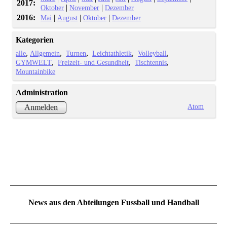
2017:
|
|
Oktober
November
Dezember
2016:
|
|
|
Mai
August
Oktober
Dezember
Kategorien
alle
Allgemein
Turnen
Leichtathletik
Volleyball
GYMWELT
Freizeit- und Gesundheit
Tischtennis
Mountainbike
Administration
Atom
Anmelden
News aus den Abteilungen Fussball und Handball