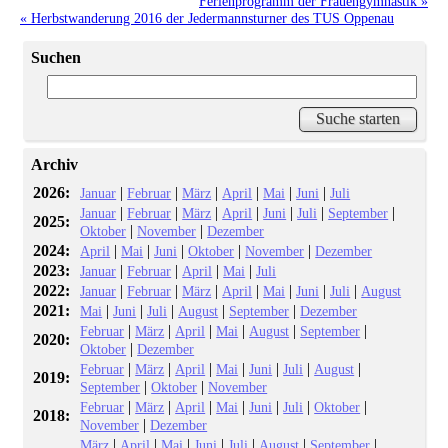
Ferienprogramm der Frauengymnastik »
« Herbstwanderung 2016 der Jedermannsturner des TUS Oppenau
Suchen
Archiv
2026:
|
|
|
|
|
|
Januar
Februar
März
April
Mai
Juni
Juli
|
|
|
|
|
|
|
Januar
Februar
März
April
Juni
Juli
September
2025:
|
|
Oktober
November
Dezember
2024:
|
|
|
|
|
April
Mai
Juni
Oktober
November
Dezember
2023:
|
|
|
|
Januar
Februar
April
Mai
Juli
2022:
|
|
|
|
|
|
|
Januar
Februar
März
April
Mai
Juni
Juli
August
2021:
|
|
|
|
|
Mai
Juni
Juli
August
September
Dezember
|
|
|
|
|
|
Februar
März
April
Mai
August
September
2020:
|
Oktober
Dezember
|
|
|
|
|
|
|
Februar
März
April
Mai
Juni
Juli
August
2019:
|
|
September
Oktober
November
|
|
|
|
|
|
|
Februar
März
April
Mai
Juni
Juli
Oktober
2018:
|
November
Dezember
|
|
|
|
|
|
|
März
April
Mai
Juni
Juli
August
September