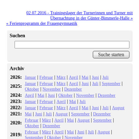
02.07.2016 - Trainingslager der Turnerinnen und Turner mit
Übernachtung in der Günter-Bimmerle-Halle »
« Ferienprogramm der Frauengymnastik
Suchen
Archiv
2026:
|
|
|
|
|
|
Januar
Februar
März
April
Mai
Juni
Juli
|
|
|
|
|
|
|
Januar
Februar
März
April
Juni
Juli
September
2025:
|
|
Oktober
November
Dezember
2024:
|
|
|
|
|
April
Mai
Juni
Oktober
November
Dezember
2023:
|
|
|
|
Januar
Februar
April
Mai
Juli
2022:
|
|
|
|
|
|
|
Januar
Februar
März
April
Mai
Juni
Juli
August
2021:
|
|
|
|
|
Mai
Juni
Juli
August
September
Dezember
|
|
|
|
|
|
Februar
März
April
Mai
August
September
2020:
|
Oktober
Dezember
|
|
|
|
|
|
|
Februar
März
April
Mai
Juni
Juli
August
2019:
|
|
September
Oktober
November