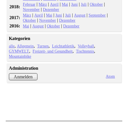
|
|
|
|
|
|
|
Februar
März
April
Mai
Juni
Juli
Oktober
2018:
|
November
Dezember
|
|
|
|
|
|
|
März
April
Mai
Juni
Juli
August
September
2017:
|
|
Oktober
November
Dezember
2016:
|
|
|
Mai
August
Oktober
Dezember
Kategorien
alle
Allgemein
Turnen
Leichtathletik
Volleyball
GYMWELT
Freizeit- und Gesundheit
Tischtennis
Mountainbike
Administration
Atom
Anmelden