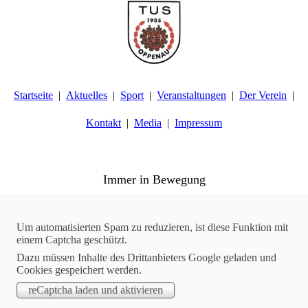
Startseite
Aktuelles
Sport
Veranstaltungen
Der Verein
Kontakt
Media
Impressum
TuS Oppenau 1905 e.V. - Abteilung Turnen
Immer in Bewegung
Aktuelles
04.08.2016
Um automatisierten Spam zu reduzieren, ist diese Funktion mit
einem Captcha geschützt.
02.07.2016 - Trainingslager der Turnerinnen und Turner
Dazu müssen Inhalte des Drittanbieters Google geladen und
mit Übernachtung in der Günter-Bimmerle-Halle
Cookies gespeichert werden.
Circa 30 Kinder und Jugendliche trafen sich am 02. Juli zu
einem Trainingslager mit Übernachtung in der Günter-Bimmerle
Halle.