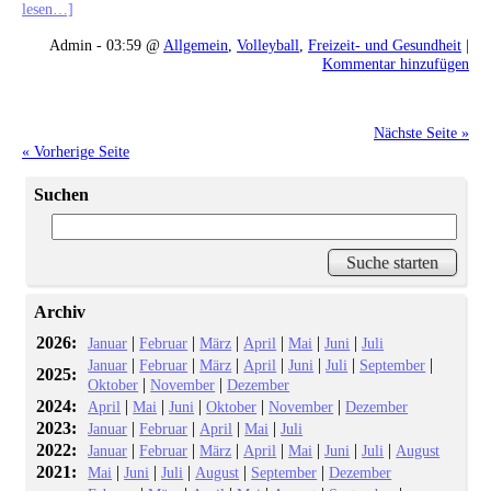
lesen…]
Admin - 03:59 @
Allgemein
,
Volleyball
,
Freizeit- und Gesundheit
|
Kommentar hinzufügen
Nächste Seite »
« Vorherige Seite
Suchen
Archiv
2026:
|
|
|
|
|
|
Januar
Februar
März
April
Mai
Juni
Juli
|
|
|
|
|
|
|
Januar
Februar
März
April
Juni
Juli
September
2025:
|
|
Oktober
November
Dezember
2024:
|
|
|
|
|
April
Mai
Juni
Oktober
November
Dezember
2023:
|
|
|
|
Januar
Februar
April
Mai
Juli
2022:
|
|
|
|
|
|
|
Januar
Februar
März
April
Mai
Juni
Juli
August
2021:
|
|
|
|
|
Mai
Juni
Juli
August
September
Dezember