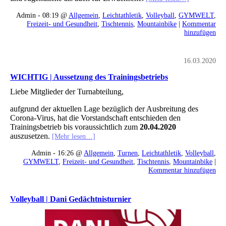
Admin - 08:19 @
Allgemein
,
Leichtathletik
,
Volleyball
,
GYMWELT
,
Freizeit- und Gesundheit
,
Tischtennis
,
Mountainbike
|
Kommentar
hinzufügen
16.03.2020
WICHTIG | Aussetzung des Trainingsbetriebs
Liebe Mitglieder der Turnabteilung,
aufgrund der aktuellen Lage bezüglich der Ausbreitung des
Corona-Virus, hat die Vorstandschaft entschieden den
Trainingsbetrieb bis voraussichtlich zum
20.04.2020
auszusetzen.
[Mehr lesen…]
Admin - 16:26 @
Allgemein
,
Turnen
,
Leichtathletik
,
Volleyball
,
GYMWELT
,
Freizeit- und Gesundheit
,
Tischtennis
,
Mountainbike
|
Kommentar hinzufügen
Volleyball | Dani Gedächtnisturnier