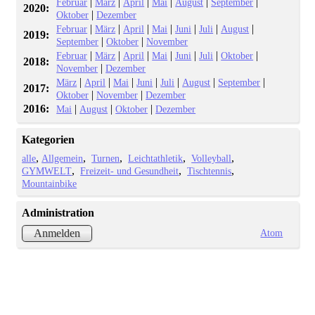
|
|
|
|
|
|
Februar
März
April
Mai
August
September
2020:
|
Oktober
Dezember
|
|
|
|
|
|
|
Februar
März
April
Mai
Juni
Juli
August
2019:
|
|
September
Oktober
November
|
|
|
|
|
|
|
Februar
März
April
Mai
Juni
Juli
Oktober
2018:
|
November
Dezember
|
|
|
|
|
|
|
März
April
Mai
Juni
Juli
August
September
2017:
|
|
Oktober
November
Dezember
2016:
|
|
|
Mai
August
Oktober
Dezember
Kategorien
alle
Allgemein
Turnen
Leichtathletik
Volleyball
GYMWELT
Freizeit- und Gesundheit
Tischtennis
Mountainbike
Administration
Atom
Anmelden