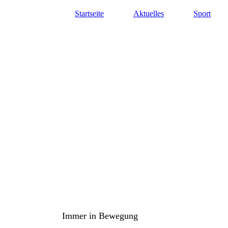
Startseite
Aktuelles
Sport
TuS Oppenau 1905 e.V. - Abte
Immer in Bewegung