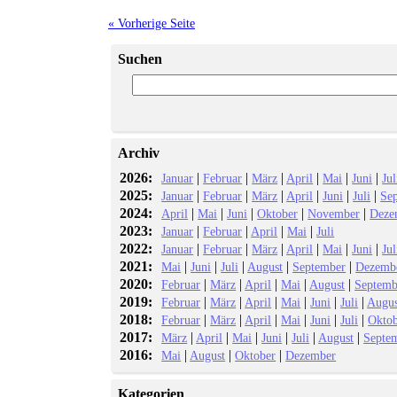
« Vorherige Seite
Suchen
Archiv
2026:
|
|
|
|
|
|
Januar
Februar
März
April
Mai
Juni
Jul
2025:
|
|
|
|
|
|
Januar
Februar
März
April
Juni
Juli
Se
2024:
|
|
|
|
|
April
Mai
Juni
Oktober
November
Deze
2023:
|
|
|
|
Januar
Februar
April
Mai
Juli
2022:
|
|
|
|
|
|
Januar
Februar
März
April
Mai
Juni
Jul
2021:
|
|
|
|
|
Mai
Juni
Juli
August
September
Dezemb
2020:
|
|
|
|
|
Februar
März
April
Mai
August
Septemb
2019:
|
|
|
|
|
|
Februar
März
April
Mai
Juni
Juli
Augus
2018:
|
|
|
|
|
|
Februar
März
April
Mai
Juni
Juli
Okto
2017:
|
|
|
|
|
|
März
April
Mai
Juni
Juli
August
Septe
2016:
|
|
|
Mai
August
Oktober
Dezember
Kategorien