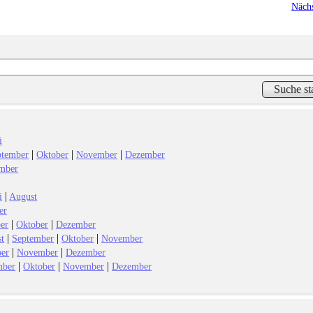
Nächs
i
|
|
|
ptember
Oktober
November
Dezember
mber
|
i
August
er
|
|
er
Oktober
Dezember
|
|
|
t
September
Oktober
November
|
|
ber
November
Dezember
|
|
|
mber
Oktober
November
Dezember