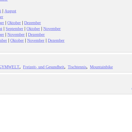
|
i
August
er
|
|
ber
Oktober
Dezember
|
|
|
st
September
Oktober
November
|
|
ber
November
Dezember
|
|
|
mber
Oktober
November
Dezember
GYMWELT
Freizeit- und Gesundheit
Tischtennis
Mountainbike