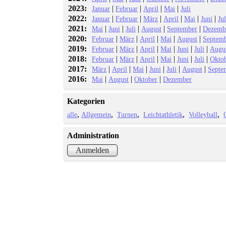
2023:
|
|
|
|
Januar
Februar
April
Mai
Juli
2022:
|
|
|
|
|
|
Januar
Februar
März
April
Mai
Juni
Jul
2021:
|
|
|
|
|
Mai
Juni
Juli
August
September
Dezemb
2020:
|
|
|
|
|
Februar
März
April
Mai
August
Septem
2019:
|
|
|
|
|
|
Februar
März
April
Mai
Juni
Juli
Augu
2018:
|
|
|
|
|
|
Februar
März
April
Mai
Juni
Juli
Okto
2017:
|
|
|
|
|
|
März
April
Mai
Juni
Juli
August
Septe
2016:
|
|
|
Mai
August
Oktober
Dezember
Kategorien
alle
Allgemein
Turnen
Leichtathletik
Volleyball
Administration
Anmelden