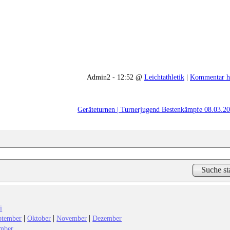
Admin2 - 12:52 @
Leichtathletik
|
Kommentar h
Geräteturnen | Turnerjugend Bestenkämpfe 08.03.2
i
|
|
|
ptember
Oktober
November
Dezember
mber