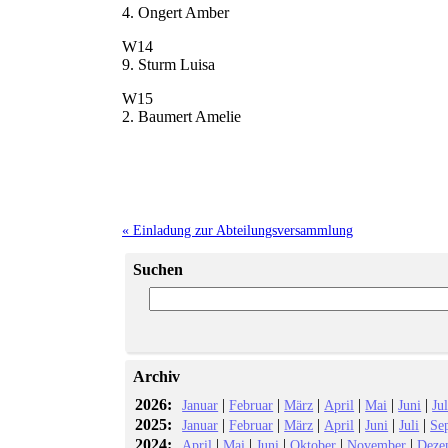
4. Ongert Amber
W14
9. Sturm Luisa
W15
2. Baumert Amelie
« Einladung zur Abteilungsversammlung
Suchen
Archiv
2026:
|
|
|
|
|
|
Januar
Februar
März
April
Mai
Juni
Jul
2025:
|
|
|
|
|
|
Januar
Februar
März
April
Juni
Juli
Se
2024:
|
|
|
|
|
April
Mai
Juni
Oktober
November
Deze