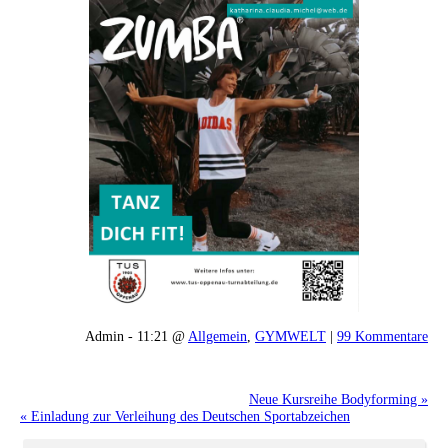
Admin - 11:21 @
Allgemein
,
GYMWELT
|
99 Kommentare
Neue Kursreihe Bodyforming »
« Einladung zur Verleihung des Deutschen Sportabzeichen