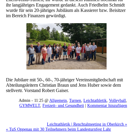
ihr langjähriges Engagement gedankt. Auch Friedhelm Schmidt
wurde für sein 20-jähriges Jubiläum als Kassierer bzw. Beisitzer
im Bereich Finanzen gewürdigt.
Die Jubilare mit 50-, 60-, 70-jähriger Vereinsmitgliedschaft mit
Abteilungsleitern Christian Braun und Jens Huber sowie dem
stellvertr. Vorstand Robert Gaiser.
Admin - 11:25 @
Allgemein
,
Turnen
,
Leichtathletik
,
Volleyball
,
GYMWELT
,
Freizeit- und Gesundheit
|
Kommentar hinzufügen
Leichtathletik | Renchtalmeeting in Oberkirch »
« TuS Oppenau mit 30 Teilnehmern beim Landesturnfest Lahr