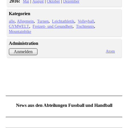
2016:
|
|
|
Mai
August
Oktober
Dezember
Kategorien
alle
Allgemein
Turnen
Leichtathletik
Volleyball
GYMWELT
Freizeit- und Gesundheit
Tischtennis
Mountainbike
Administration
Atom
Anmelden
News aus den Abteilungen Fussball und Handball