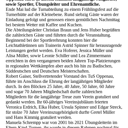
sowie Sportler, Übungsleiter und Ehrenamtliche.
Ende Mai lud die Turnabteilung zu einem Frühlingsfest auf die
Turnerhütte auf der Kleinebene. Rund siebzig Gäste waren der
Einladung gefolgt und genossen einen gemütlichen Nachmittag
bei bestem Wetter mit Kaffee und Kuchen.
Die Abteilungsleiter Christian Braun und Jens Huber begrüßten
die zahlreichen Gäste und führten durch die Veranstaltung.
Beginnend bei der Sportlerehrung konnten hier die
Leichtathletinnen um Trainerin Astrid Spinner für herausragende
Leistungen geehrt werden. Eva Hoferer, Jessica Müller und
Alisa Müller, sowie Leonie Schiller und Lea Zimmermann
erreichten in den vergangenen beiden Jahren Top-Platzierungen
in regionalen Wettkämpfen aber auch bis hin zu Badischen,
Süddeutschen und Deutschen Meisterschaften.
Robert Gaiser, Stellvertretender Vorstand des TuS Oppenau,
führte im Anschluss die Ehrung der langjährigen Mitglieder
durch. In den Blöcken 25 Jahre, 40 Jahre, 50 Jahre, 60 Jahre
und sogar 70 Jahren Mitgliedschaft durfte zahlreichen
Mitgliedern für die langjährige Treue zum Verein gratuliert und
gedankt werden. Ihr 60-jähriges Vereinsjubiläum feierten
Veronica Erdrich, Elka Huber, Ursula Spinner und Edgar Streck,
für stolze 70 Jahre Vereinszugehörigkeit durfte Gretel Müller
und Hans Kimmig gratuliert werden.
Manuela Schrempp war von 2001 bis 2021 Übungsleiterin im
Eltern-Kind-Turnen, ihr wurde in diesem Rahmen nochmal für