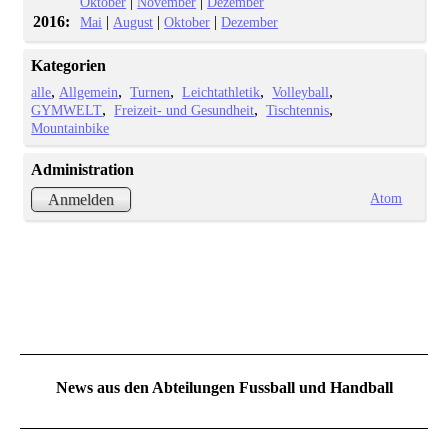
|
|
Oktober
November
Dezember
2016:
|
|
|
Mai
August
Oktober
Dezember
Kategorien
alle
Allgemein
Turnen
Leichtathletik
Volleyball
GYMWELT
Freizeit- und Gesundheit
Tischtennis
Mountainbike
Administration
Atom
Anmelden
News aus den Abteilungen Fussball und Handball