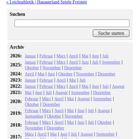
« Leichtathletik | Hanauerland Spiele Freistett
Suchen
Archiv
2026:
|
|
|
|
|
|
Januar
Februar
März
April
Mai
Juni
Juli
|
|
|
|
|
|
|
Januar
Februar
März
April
Juni
Juli
September
2025:
|
|
Oktober
November
Dezember
2024:
|
|
|
|
|
April
Mai
Juni
Oktober
November
Dezember
2023:
|
|
|
|
Januar
Februar
April
Mai
Juli
2022:
|
|
|
|
|
|
|
Januar
Februar
März
April
Mai
Juni
Juli
August
2021:
|
|
|
|
|
Mai
Juni
Juli
August
September
Dezember
|
|
|
|
|
|
Februar
März
April
Mai
August
September
2020:
|
Oktober
Dezember
|
|
|
|
|
|
|
Februar
März
April
Mai
Juni
Juli
August
2019:
|
|
September
Oktober
November
|
|
|
|
|
|
|
Februar
März
April
Mai
Juni
Juli
Oktober
2018:
|
November
Dezember
|
|
|
|
|
|
|
März
April
Mai
Juni
Juli
August
September
2017: