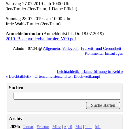
Samstag 27.07.2019 - ab 10:00 Uhr
3er-Turnier (3er-Team, 1 Dame Pflicht)
Sonntag 28.07.2019 - ab 10:00 Uhr
freie Wahl-Turnier (2er-Team)
Anmeldeformular
(Anmeldefrist bis Do 18.07.2019)
2019_Beachvolleyballturnier_V00.pdf
Admin - 07:34 @
Allgemein
,
Volleyball
,
Freizeit- und Gesundheit
|
Kommentar hinzufügen
Leichtathletik | Bahneröffnung in Kehl »
« Leichtathletik | Ortenaumeisterschaften Blockwettkampf
Suchen
Archiv
2026:
|
|
|
|
|
|
Januar
Februar
März
April
Mai
Juni
Juli