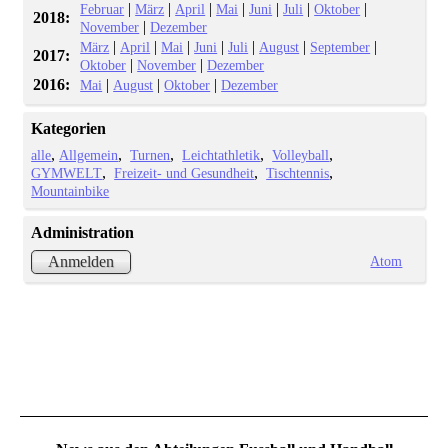
|
|
|
|
|
|
|
Februar
März
April
Mai
Juni
Juli
Oktober
2018:
|
November
Dezember
|
|
|
|
|
|
|
März
April
Mai
Juni
Juli
August
September
2017:
|
|
Oktober
November
Dezember
2016:
|
|
|
Mai
August
Oktober
Dezember
Kategorien
alle
Allgemein
Turnen
Leichtathletik
Volleyball
GYMWELT
Freizeit- und Gesundheit
Tischtennis
Mountainbike
Administration
Atom
Anmelden