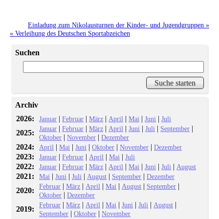
Einladung zum Nikolausturnen der Kinder- und Jugendgruppen »
« Verleihung des Deutschen Sportabzeichen
Suchen
Archiv
2026:
|
|
|
|
|
|
Januar
Februar
März
April
Mai
Juni
Juli
|
|
|
|
|
|
|
Januar
Februar
März
April
Juni
Juli
September
2025:
|
|
Oktober
November
Dezember
2024:
|
|
|
|
|
April
Mai
Juni
Oktober
November
Dezember
2023:
|
|
|
|
Januar
Februar
April
Mai
Juli
2022:
|
|
|
|
|
|
|
Januar
Februar
März
April
Mai
Juni
Juli
August
2021:
|
|
|
|
|
Mai
Juni
Juli
August
September
Dezember
|
|
|
|
|
|
Februar
März
April
Mai
August
September
2020:
|
Oktober
Dezember
|
|
|
|
|
|
|
Februar
März
April
Mai
Juni
Juli
August
2019:
|
|
September
Oktober
November