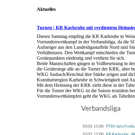
Aktuelles
Turnen | KR Karlsruhe mit verdientem Heimsi
Diesen Samstag empfing die KR Karlsruhe in Weing
Vorrundenwettkampf in der Verbandsliga, da die SG
Aufsteiger aus den Landesligastaffeln Nord und Süd
Verhältnissen. Den Wettkampf entschieden die Tu
Gerätepunkten eindeutig und verdient für sich.
Beide Mannschaften gingen in Vollbesetzung in d
die Gerätesiege alle an die Turner der KRK, aber 
WKG Sasbach/Renchtal ihre Stärke zeigen und di
Kunstturnregion Karlsruhe in Schwierigkeit und Aus
Mit dem Heimsieg der KRK zieht diese in der Tabe
Für die Turner der WKG ist die Saison trotzdem berei
Vorrundenwettkämpfen geht die WKG als Tabellenzw