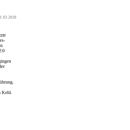
1.03.2018
zte
es-
en
2:0
gingen
der
ührung.
n Kehl.