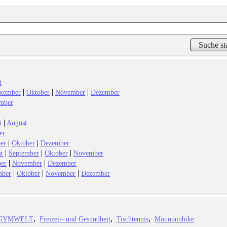
i
|
|
|
ptember
Oktober
November
Dezember
mber
|
i
August
er
|
|
er
Oktober
Dezember
|
|
|
t
September
Oktober
November
|
|
ber
November
Dezember
|
|
|
mber
Oktober
November
Dezember
GYMWELT
Freizeit- und Gesundheit
Tischtennis
Mountainbike