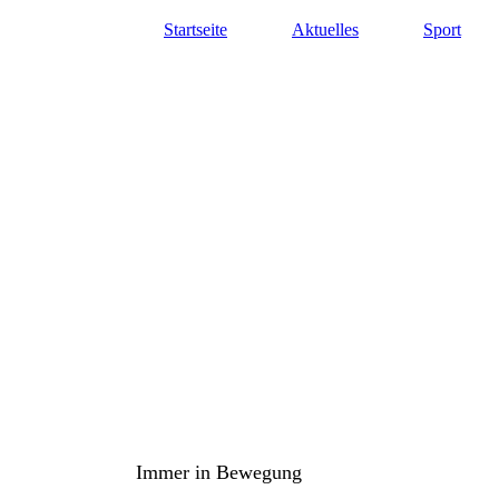
Startseite
Aktuelles
Sport
TuS Oppenau 1905 e.V. - Abte
Immer in Bewegung