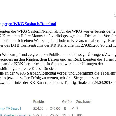
1
eg gegen WKG Sasbach/Renchtal
arten die WKG Sasbach/Renchtal. Für die WKG war es bereits der let
 Kirchheim II ihre Mannschaft zurückgezogen hat. Die beiden Vorjahr
 lieferten sich einen Wettkampf auf hohem Niveau, mit allerdings klar
rner des DTB-Turnzentrums der KR Karlsruhe mit 279,85:260,95 und 1
en Wettkampf und zeigten dem Publikum hochklassige Übungen. Zwar 
besonders an den Ringen, dem Barren und am Reck konnten die Turner 
cht an die KRK heranrücken. In Summe waren die Übungen der
führung aber eine Klasse für sich.
lle an der WKG Sasbach/Renchtal vorbei und übernimmt die Tabellenf
ts jetzt als voller Erfolg zu werten, mit drei Siegen aus vier
eiter hinter der KR Karlsruhe in das Turnligafinale am 24.03.2018 i