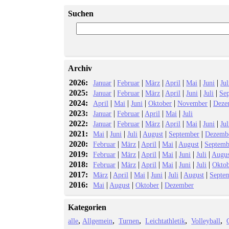
Suchen
Archiv
2026:
|
|
|
|
|
|
Januar
Februar
März
April
Mai
Juni
Jul
2025:
|
|
|
|
|
|
Januar
Februar
März
April
Juni
Juli
Se
2024:
|
|
|
|
|
April
Mai
Juni
Oktober
November
Deze
2023:
|
|
|
|
Januar
Februar
April
Mai
Juli
2022:
|
|
|
|
|
|
Januar
Februar
März
April
Mai
Juni
Jul
2021:
|
|
|
|
|
Mai
Juni
Juli
August
September
Dezemb
2020:
|
|
|
|
|
Februar
März
April
Mai
August
Septemb
2019:
|
|
|
|
|
|
Februar
März
April
Mai
Juni
Juli
Augus
2018:
|
|
|
|
|
|
Februar
März
April
Mai
Juni
Juli
Okto
2017:
|
|
|
|
|
|
März
April
Mai
Juni
Juli
August
Septe
2016:
|
|
|
Mai
August
Oktober
Dezember
Kategorien
alle
Allgemein
Turnen
Leichtathletik
Volleyball