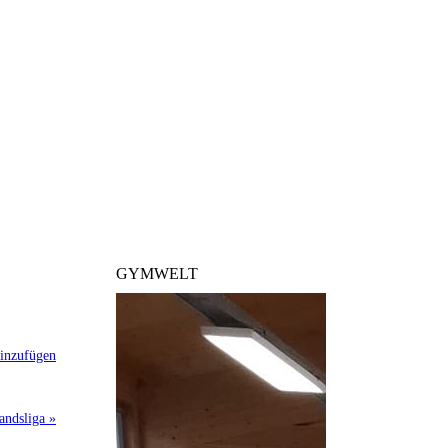
GYMWELT
inzufügen
andsliga »