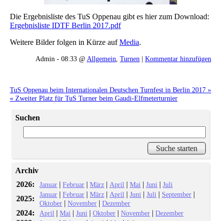
Die Ergebnisliste des TuS Oppenau gibt es hier zum Download:
Ergebnisliste IDTF Berlin 2017.pdf
Weitere Bilder folgen in Kürze auf
Media
.
Admin - 08:33 @
Allgemein
,
Turnen
|
Kommentar hinzufügen
TuS Oppenau beim Internationalen Deutschen Turnfest in Berlin 2017 »
« Zweiter Platz für TuS Turner beim Gaudi-Elfmeterturnier
Suchen
Archiv
2026:
|
|
|
|
|
|
Januar
Februar
März
April
Mai
Juni
Juli
|
|
|
|
|
|
|
Januar
Februar
März
April
Juni
Juli
September
2025:
|
|
Oktober
November
Dezember
2024:
|
|
|
|
|
April
Mai
Juni
Oktober
November
Dezember