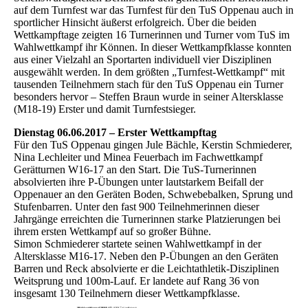
auf dem Turnfest war das Turnfest für den TuS Oppenau auch in
sportlicher Hinsicht äußerst erfolgreich. Über die beiden
Wettkampftage zeigten 16 Turnerinnen und Turner vom TuS im
Wahlwettkampf ihr Können. In dieser Wettkampfklasse konnten
aus einer Vielzahl an Sportarten individuell vier Disziplinen
ausgewählt werden. In dem größten „Turnfest-Wettkampf“ mit
tausenden Teilnehmern stach für den TuS Oppenau ein Turner
besonders hervor – Steffen Braun wurde in seiner Altersklasse
(M18-19) Erster und damit Turnfestsieger.
Dienstag 06.06.2017 – Erster Wettkampftag
Für den TuS Oppenau gingen Jule Bächle, Kerstin Schmiederer,
Nina Lechleiter und Minea Feuerbach im Fachwettkampf
Gerätturnen W16-17 an den Start. Die TuS-Turnerinnen
absolvierten ihre P-Übungen unter lautstarkem Beifall der
Oppenauer an den Geräten Boden, Schwebebalken, Sprung und
Stufenbarren. Unter den fast 900 Teilnehmerinnen dieser
Jahrgänge erreichten die Turnerinnen starke Platzierungen bei
ihrem ersten Wettkampf auf so großer Bühne.
Simon Schmiederer startete seinen Wahlwettkampf in der
Altersklasse M16-17. Neben den P-Übungen an den Geräten
Barren und Reck absolvierte er die Leichtathletik-Disziplinen
Weitsprung und 100m-Lauf. Er landete auf Rang 36 von
insgesamt 130 Teilnehmern dieser Wettkampfklasse.