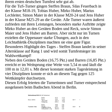
ihrem ersten deutschen Turnfest sehr gut ab.
Für die TuS-Turner gingen Steffen Braun, Silas Feuerbach in
der Klasse M18-19, Tobias Huber, Mirko Huber, Marius
Lechleiter, Simon Maier in der Klasse M20-24 und Jens Huber
in der Klasse M25-29 an die Geräte. Alle Turner waren äußerst
zufrieden mit ihren Leistungen, besonders starke Auftritte zeigte
Mirko Huber an den Geräten Boden und Reck, sowie Simon
Maier und Jens Huber am Barren. Aber nicht nur im Turnen
erzielten die Oppenauer starke Übungen, auch in den
Leichtathletik-Disziplinen machten sie eine gute Figur.
Besonderes Highlight des Tages - Steffen Braun landet in seiner
Altersklasse auf Rang 1 und wird somit Turnfestsieger im
Wahlwettkampf!
Neben den Geräten Boden (16,75 Pkt.) und Barren (16,85 Pkt.)
erreicht er im Weitsprung eine Weite von 5,54 m und läuft die
100 m in 12,01 s. Mit dieser konstant starken Tagesleistung in
vier Disziplinen konnte er sich an diesem Tag gegen 125
Wettkämpfer durchsetzen.
Diesen Erfolg feierten die Turnerinnen und Turner entsprechend
ausgelassen beim Badischen Abend in Berlin.