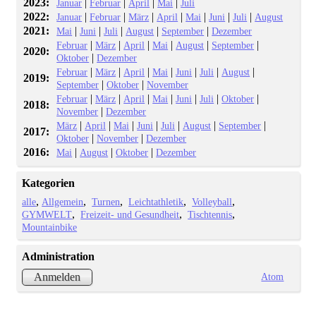
2023:
|
|
|
|
Januar
Februar
April
Mai
Juli
2022:
|
|
|
|
|
|
|
Januar
Februar
März
April
Mai
Juni
Juli
August
2021:
|
|
|
|
|
Mai
Juni
Juli
August
September
Dezember
|
|
|
|
|
|
Februar
März
April
Mai
August
September
2020:
|
Oktober
Dezember
|
|
|
|
|
|
|
Februar
März
April
Mai
Juni
Juli
August
2019:
|
|
September
Oktober
November
|
|
|
|
|
|
|
Februar
März
April
Mai
Juni
Juli
Oktober
2018:
|
November
Dezember
|
|
|
|
|
|
|
März
April
Mai
Juni
Juli
August
September
2017:
|
|
Oktober
November
Dezember
2016:
|
|
|
Mai
August
Oktober
Dezember
Kategorien
alle
Allgemein
Turnen
Leichtathletik
Volleyball
GYMWELT
Freizeit- und Gesundheit
Tischtennis
Mountainbike
Administration
Atom
Anmelden