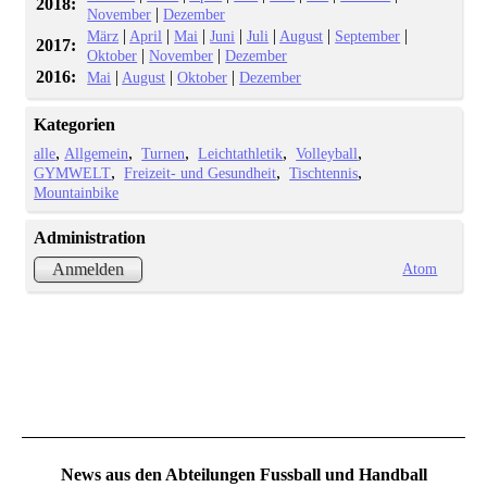
2018:
|
November
Dezember
|
|
|
|
|
|
|
März
April
Mai
Juni
Juli
August
September
2017:
|
|
Oktober
November
Dezember
2016:
|
|
|
Mai
August
Oktober
Dezember
Kategorien
alle
Allgemein
Turnen
Leichtathletik
Volleyball
GYMWELT
Freizeit- und Gesundheit
Tischtennis
Mountainbike
Administration
Atom
Anmelden
News aus den Abteilungen Fussball und Handball