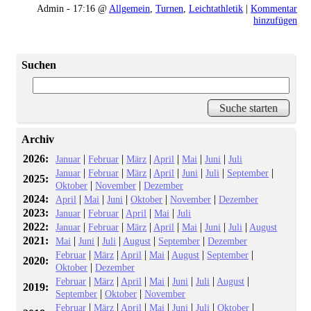
Admin - 17:16 @
Allgemein
,
Turnen
,
Leichtathletik
|
Kommentar
hinzufügen
Suchen
Archiv
2026:
|
|
|
|
|
|
Januar
Februar
März
April
Mai
Juni
Juli
|
|
|
|
|
|
|
Januar
Februar
März
April
Juni
Juli
September
2025:
|
|
Oktober
November
Dezember
2024:
|
|
|
|
|
April
Mai
Juni
Oktober
November
Dezember
2023:
|
|
|
|
Januar
Februar
April
Mai
Juli
2022:
|
|
|
|
|
|
|
Januar
Februar
März
April
Mai
Juni
Juli
August
2021:
|
|
|
|
|
Mai
Juni
Juli
August
September
Dezember
|
|
|
|
|
|
Februar
März
April
Mai
August
September
2020:
|
Oktober
Dezember
|
|
|
|
|
|
|
Februar
März
April
Mai
Juni
Juli
August
2019:
|
|
September
Oktober
November
|
|
|
|
|
|
|
Februar
März
April
Mai
Juni
Juli
Oktober