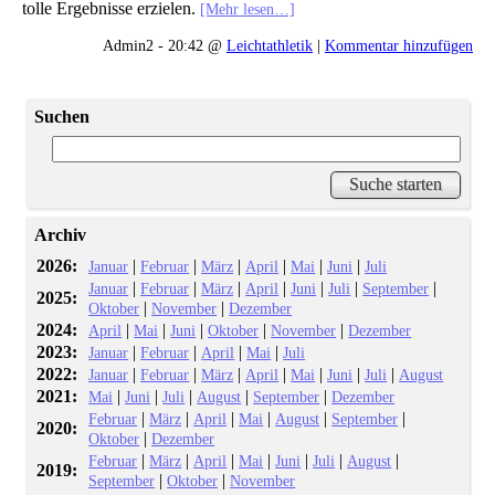
tolle Ergebnisse erzielen.
[Mehr lesen…]
Admin2 - 20:42 @
Leichtathletik
|
Kommentar hinzufügen
Suchen
Archiv
2026:
|
|
|
|
|
|
Januar
Februar
März
April
Mai
Juni
Juli
|
|
|
|
|
|
|
Januar
Februar
März
April
Juni
Juli
September
2025:
|
|
Oktober
November
Dezember
2024:
|
|
|
|
|
April
Mai
Juni
Oktober
November
Dezember
2023:
|
|
|
|
Januar
Februar
April
Mai
Juli
2022:
|
|
|
|
|
|
|
Januar
Februar
März
April
Mai
Juni
Juli
August
2021:
|
|
|
|
|
Mai
Juni
Juli
August
September
Dezember
|
|
|
|
|
|
Februar
März
April
Mai
August
September
2020:
|
Oktober
Dezember
|
|
|
|
|
|
|
Februar
März
April
Mai
Juni
Juli
August
2019:
|
|
September
Oktober
November