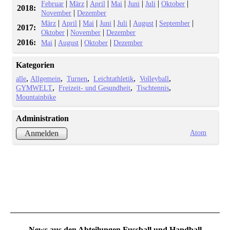
|
|
|
|
|
|
|
Februar
März
April
Mai
Juni
Juli
Oktober
2018:
|
November
Dezember
|
|
|
|
|
|
|
März
April
Mai
Juni
Juli
August
September
2017:
|
|
Oktober
November
Dezember
2016:
|
|
|
Mai
August
Oktober
Dezember
Kategorien
alle
Allgemein
Turnen
Leichtathletik
Volleyball
GYMWELT
Freizeit- und Gesundheit
Tischtennis
Mountainbike
Administration
Atom
Anmelden
News aus den Abteilungen Fussball und Handball