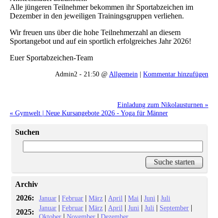
Alle jüngeren Teilnehmer bekommen ihr Sportabzeichen im
Dezember in den jeweiligen Trainingsgruppen verliehen.
Wir freuen uns über die hohe Teilnehmerzahl an diesem
Sportangebot und auf ein sportlich erfolgreiches Jahr 2026!
Euer Sportabzeichen-Team
Admin2 - 21:50 @
Allgemein
|
Kommentar hinzufügen
Einladung zum Nikolausturnen »
« Gymwelt | Neue Kursangebote 2026 - Yoga für Männer
Suchen
Archiv
2026:
|
|
|
|
|
|
Januar
Februar
März
April
Mai
Juni
Juli
|
|
|
|
|
|
|
Januar
Februar
März
April
Juni
Juli
September
2025:
|
|
Oktober
November
Dezember