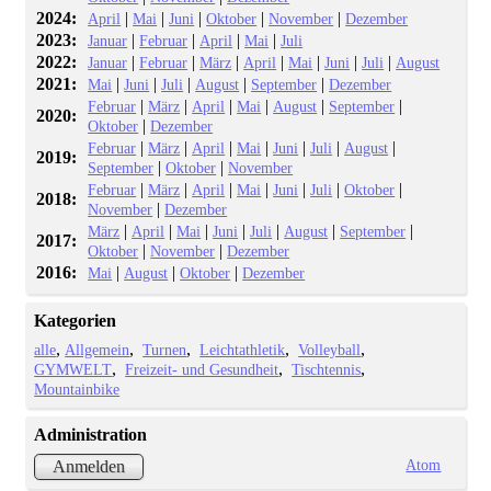
2024:
|
|
|
|
|
April
Mai
Juni
Oktober
November
Dezember
2023:
|
|
|
|
Januar
Februar
April
Mai
Juli
2022:
|
|
|
|
|
|
|
Januar
Februar
März
April
Mai
Juni
Juli
August
2021:
|
|
|
|
|
Mai
Juni
Juli
August
September
Dezember
|
|
|
|
|
|
Februar
März
April
Mai
August
September
2020:
|
Oktober
Dezember
|
|
|
|
|
|
|
Februar
März
April
Mai
Juni
Juli
August
2019:
|
|
September
Oktober
November
|
|
|
|
|
|
|
Februar
März
April
Mai
Juni
Juli
Oktober
2018:
|
November
Dezember
|
|
|
|
|
|
|
März
April
Mai
Juni
Juli
August
September
2017:
|
|
Oktober
November
Dezember
2016:
|
|
|
Mai
August
Oktober
Dezember
Kategorien
alle
Allgemein
Turnen
Leichtathletik
Volleyball
GYMWELT
Freizeit- und Gesundheit
Tischtennis
Mountainbike
Administration
Atom
Anmelden