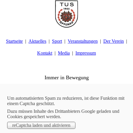
Startseite
Aktuelles
Sport
Veranstaltungen
Der Verein
Kontakt
Media
Impressum
TuS Oppenau 1905 e.V. - Abteilung Turnen
Immer in Bewegung
Aktuelles
04.10.2017
Um automatisierten Spam zu reduzieren, ist diese Funktion mit
einem Captcha geschützt.
Turnen | Wettkampftermine 2017 stehen fest
Dazu müssen Inhalte des Drittanbieters Google geladen und
Der TuS Oppenau startet in der diesjährigen Ortenauer Turnliga
Cookies gespeichert werden.
mit einer Mannschaft in der Jugend C und einer Mannschaft in
der Klasse Männer A. Seit heute stehen die Wettkampftermine
fest. Wir freuen uns auf eure Unterstützung!